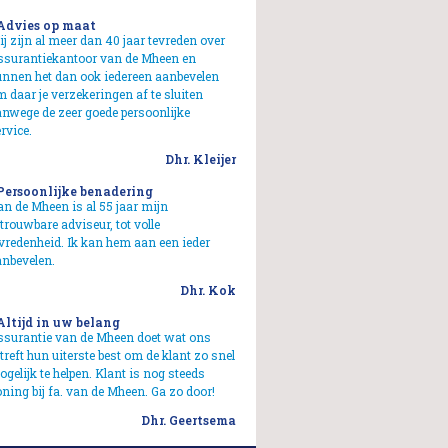
 Advies op maat
j zijn al meer dan 40 jaar tevreden over
ssurantiekantoor van de Mheen en
unnen het dan ook iedereen aanbevelen
 daar je verzekeringen af te sluiten
nwege de zeer goede persoonlijke
rvice.
Dhr. Kleijer
 Persoonlijke benadering
n de Mheen is al 55 jaar mijn
trouwbare adviseur, tot volle
vredenheid. Ik kan hem aan een ieder
anbevelen.
Dhr. Kok
 Altijd in uw belang
ssurantie van de Mheen doet wat ons
treft hun uiterste best om de klant zo snel
gelijk te helpen. Klant is nog steeds
ning bij fa. van de Mheen. Ga zo door!
Dhr. Geertsema