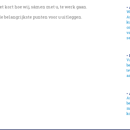
et kort hoe wij, sámen met u, te werk gaan.
•
Wi
de belangrijkste punten voor u uitleggen.
A
k
om
va
se
•
Va
be
te
a
•
A
be
mo
ko